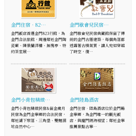
金門住宿‧82…
金門歇會兒民宿…
金門飯店首選金門823行館，為
金門歇會兒民宿典藏館保留了傳
金門合法旅館，周邊鄰近金門陶
統的金門古厝建築，每個角落都
瓷廠、陳景蘭洋樓、無愧亭、特
透露著古樸氣質，讓人宛如穿越
約茶室展…
了時空，復…
金門小背包精緻…
金門陸島酒店
金門小背包精緻民宿&留金歲月
金門住宿‧陸島酒店位於金門縣
民宿為金門金寧鄉的合法民宿，
金寧鄉，為金門唯一的觀光飯
鄰近湖下聚落、三角堡、雙鯉濕
店，與廈門隔海相望；鄰近金寧
地自然中心…
推薦景點古寧…