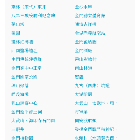
東林（宋代）東井
金沙水庫
八二三戰役勝利紀念碑
金門縣立體育館
茅山塔
陳清吉洋樓
榮湖
金湖尚義航空站
瓊林紅磚牆
金門藍晒圖
西園鹽場遺址
金門酒廠
南門傳統建築群
碧山彩繪村
金門高中中正堂
南山林道
金門國家公園
慰盧
珠山聚落
九宮（四維）坑道
尚義海灘
太湖榕園
乳山遊客中心
太武山．太武池、頑…
金門延平郡王祠
將軍第
太武山．海印寺石門關
同安渡船頭
三眼井
發揚金門戰鬥精神紀…
金門植物園
水頭村（水頭黃氏酉…