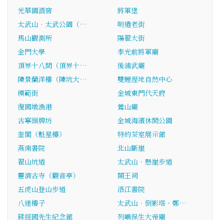
光華園酒窖
將軍堡
太武山．太武公園（…
明遺老街
馬山觀測所
陽翟大街
金門大學
李光前將軍廟
頂界十八間（頂界十…
後浦武廟
陳景蘭洋樓（陳坑大…
雙鯉溼地自然中心
模範街
金城東門代天府
復國墩漁港
鶯山廟
古寧頭牌坊
金城海濱休閒公園
奎閣（魁星樓）
特約茶室展示館
燕南書院
北山斷崖
翟山坑道
太武山．懸崖步道
靈濟古寺（觀音亭）
閩王祠
五虎山登山步道
浯江書院
八達樓子
太武山．倒影塔、鄭…
蔣經國先生紀念館
列嶼保生大帝廟