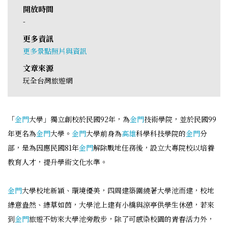
開放時間
-
更多資訊
更多景點照片與資訊
文章來源
玩全台灣旅遊網
「
金門
大學」獨立創校於民國92年，為
金門
技術學院，並於民國99
年更名為
金門
大學。
金門
大學前身為
高雄
科學科技學院的
金門
分
部，是為因應民國81年
金門
解除戰地任務後，設立大專院校以培養
教育人才，提升學術文化水準。
金門
大學校地新穎、環境優美，四周建築圍繞著大學池而建，校地
綠意盎然、綠草如茵，大學池上建有小橋與涼亭供學生休憩，若來
到
金門
旅遊不妨來大學池旁散步，除了可感染校園的青春活力外，