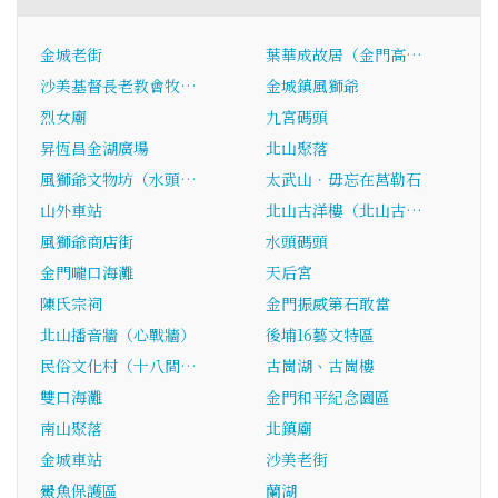
金城老街
葉華成故居（金門高…
沙美基督長老教會牧…
金城鎮風獅爺
烈女廟
九宮碼頭
昇恆昌金湖廣場
北山聚落
風獅爺文物坊（水頭…
太武山．毋忘在莒勒石
山外車站
北山古洋樓（北山古…
風獅爺商店街
水頭碼頭
金門嚨口海灘
天后宮
陳氏宗祠
金門振威第石敢當
北山播音牆（心戰牆）
後埔16藝文特區
民俗文化村（十八間…
古崗湖、古崗樓
雙口海灘
金門和平紀念園區
南山聚落
北鎮廟
金城車站
沙美老街
鱟魚保護區
蘭湖