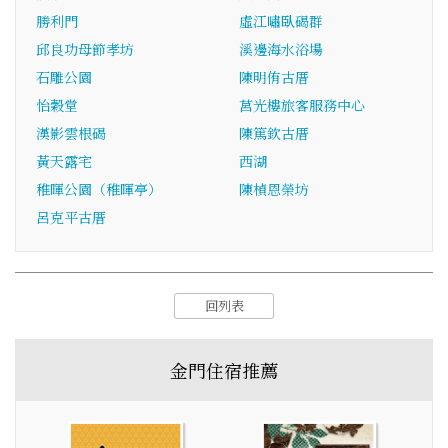
勝利門
虛江嘯臥碣群
邱良功母節孝坊
溪邊海水浴場
石雕公園
陳明侑古厝
怡穀堂
莒光樓旅客服務中心
漢影雲根碣
陳篤欽古厝
黃天露宅
西湖
稚暉公園（稚暉亭）
陳楨恩榮坊
呂克平古厝
回列表
金門住宿推薦