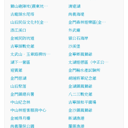
獅山砲陣地(震東坑…
清遠湖
古龍頭水尾塔
尚義海堤
山后民俗文化村(金…
金門森林遊樂區(金…
浯江溪口
外武廟
金城民防坑道
貓公石海岸
古寧頭戰史館
沙溪堡
太武山．玉章路牌坊…
金寧鄉風獅爺
湖下一營區
太湖遊憩區（中正公…
迎賓館
金門縣水產試驗所
金門慈湖
胡璉將軍紀念館
山后聚落
金湖鎮風獅爺
金門鎮總兵署
八二三戰史館
中山紀念林
古寧頭和平廣場
中山林遊客服務中心
金沙鎮風獅爺
金城得月樓
新湖漁港
尚義環保公園
羅厝漁港