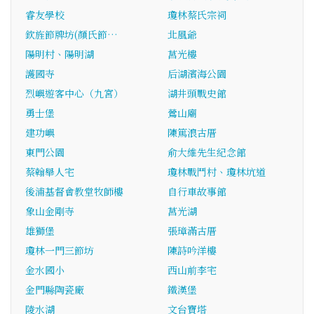
睿友學校
瓊林蔡氏宗祠
欽旌節牌坊(顏氏節…
北風爺
陽明村、陽明湖
莒光樓
護國寺
后湖濱海公園
烈嶼遊客中心（九宮）
湖井頭戰史館
勇士堡
鶯山廟
建功嶼
陳篤浪古厝
東門公園
俞大維先生紀念館
蔡翰舉人宅
瓊林戰鬥村、瓊林坑道
後浦基督會教堂牧師樓
自行車故事館
象山金剛寺
莒光湖
雄獅堡
張璋滿古厝
瓊林一門三節坊
陳詩吟洋樓
金水國小
西山前李宅
金門縣陶瓷廠
鐵漢堡
陵水湖
文台寶塔